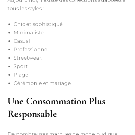
Aujourd’hui, il existe des collections adaptées à
tous les styles :
Chic et sophistiqué.
Minimaliste.
Casual.
Professionnel.
Streetwear.
Sport
Plage
Cérémonie et mariage.
Une Consommation Plus
Responsable
De nombreuses marques de mode pudique