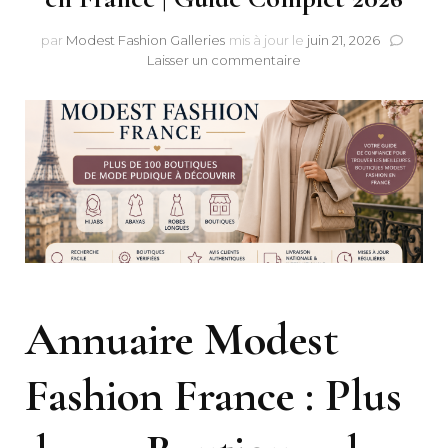
par
Modest Fashion Galleries
mis à jour le
juin 21, 2026
sur
Laisser un commentaire
100+
Boutiques
de
Modest
Fashion
en
France
|
Guide
Complet
2026
Annuaire Modest
Fashion France : Plus