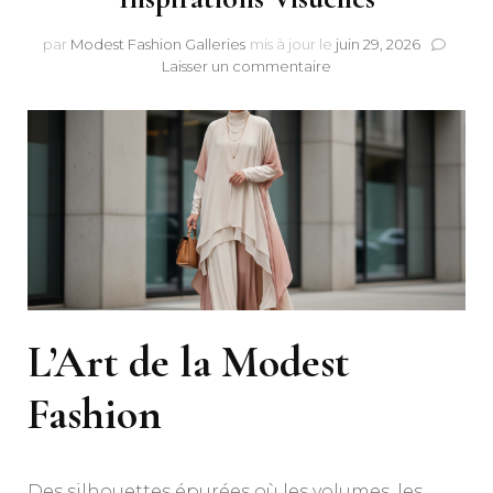
par
Modest Fashion Galleries
mis à jour le
juin 29, 2026
sur
Laisser un commentaire
La
Modest
Fashion
en
2026
:
Inspirations
Visuelles
L’Art de la Modest
Fashion
Des silhouettes épurées où les volumes, les