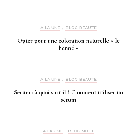
A LA UNE
,
BLOG BEAUTE
Opter pour une coloration naturelle « le
henné »
A LA UNE
,
BLOG BEAUTE
Sérum : à quoi sort-il ? Comment utiliser un
sérum
A LA UNE
,
BLOG MODE