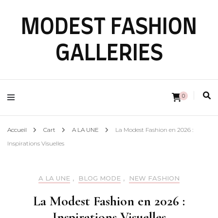
MODEST FASHION
GALLERIES
0
Accueil
Cart
A LA UNE
La Modest Fashion en 2026 :
Inspirations Visuelles
A LA UNE
,
BLOG MODE
,
NEW FASHION
La Modest Fashion en 2026 :
Inspirations Visuelles