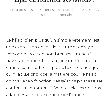
par
Modest Fashion Galleries
mis à jour le
août 13, 2024
sur
Laisser un commentaire
Comment
choisir
la
matière
de
Le hijab, bien plus qu’un simple vêtement, est
son
une expression de foi, de culture et de style
hijab
en
personnel pour de nombreuses femmes à
fonction
travers le monde. Le tissu joue un rôle crucial
des
dans la commodité, la praticité et l’esthétique
saisons
?
du hijab .Le choix de la matière pour le hijab
doit varier en fonction des saisons pour assurer
confort et adaptabilité. Voici quelques options
adaptées à chaque période de l’année :