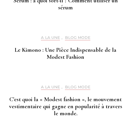
Sérum : à quoi sort-il ? Comment utiliser un
sérum
A LA UNE
,
BLOG MODE
Le Kimono : Une Pièce Indispensable de la
Modest Fashion
A LA UNE
,
BLOG MODE
C’est quoi la « Modest fashion », le mouvement
vestimentaire qui gagne en popularité à travers
le monde.