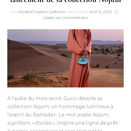
par
Modest Fashion Galleries
mis à jour le
avril 13, 2025
sur
Laisser un commentaire
Gucci
célèbre
le
Ramadan
avec
le
lancement
de
sa
collection
Nojum
À l’aube du mois sacré, Gucci dévoile sa
collection
Nojum
, un hommage lumineux à
l’esprit du Ramadan. Le mot arabe
Nojum
,
signifiant « étoiles », inspire une ligne de prêt-