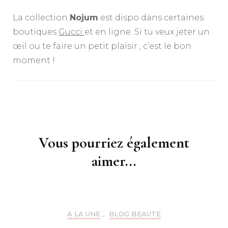
La collection
Nojum
est dispo dans certaines
boutiques
Gucci
et en ligne. Si tu veux jeter un
œil ou te faire un petit plaisir , c’est le bon
moment !
Navigation
d'article
Vous pourriez également
aimer...
A LA UNE
,
BLOG BEAUTE