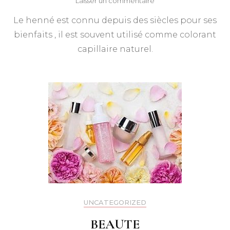
sur
Laisser un commentaire
Opter
Le henné est connu depuis des siècles pour ses
pour
une
bienfaits , il est souvent utilisé comme colorant
coloration
capillaire naturel.
naturelle
« le
henné »
UNCATEGORIZED
BEAUTE