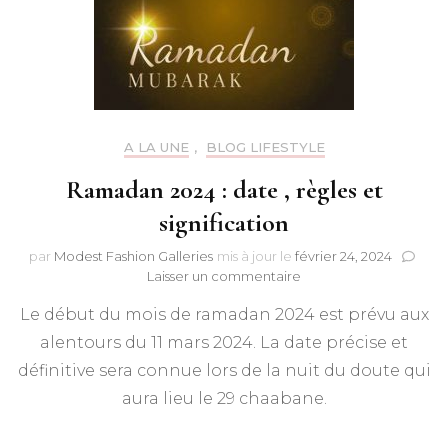
A LA UNE
,
BLOG LIFESTYLE
Ramadan 2024 : date , règles et
signification
par
Modest Fashion Galleries
mis à jour le
février 24, 2024
sur
Laisser un commentaire
Ramadan
Le début du mois de ramadan 2024 est prévu aux
2024
:
alentours du 11 mars 2024. La date précise et
date
définitive sera connue lors de la nuit du doute qui
,
règles
aura lieu le 29 chaabane.
et
signification