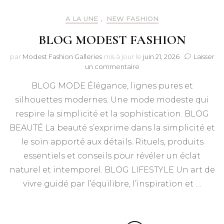
A LA UNE
,
NEW FASHION
BLOG MODEST FASHION
par
Modest Fashion Galleries
mis à jour le
juin 21, 2026
Laisser
sur
un commentaire
BLOG
BLOG MODE Élégance, lignes pures et
MODEST
FASHION
silhouettes modernes. Une mode modeste qui
respire la simplicité et la sophistication. BLOG
BEAUTÉ La beauté s’exprime dans la simplicité et
le soin apporté aux détails. Rituels, produits
essentiels et conseils pour révéler un éclat
naturel et intemporel. BLOG LIFESTYLE Un art de
vivre guidé par l’équilibre, l’inspiration et …