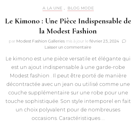
A LA UNE
,
BLOG MODE
Le Kimono : Une Pièce Indispensable de
la Modest Fashion
par
Modest Fashion Galleries
mis à jour le
février 23, 2024
sur
Laisser un commentaire
Le
Le kimono est une pièce versatile et élégante qui
Kimono
:
est un ajout indispensable à une garde-robe
Une
Modest fashion . Il peut être porté de manière
Pièce
Indispensable
décontractée avec un jean ou utilisé comme une
de
couche supplémentaire sur une robe pour une
la
touche sophistiquée. Son style intemporel en fait
Modest
Fashion
un choix polyvalent pour de nombreuses
occasions. Caractéristiques …