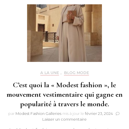
A LA UNE
,
BLOG MODE
C’est quoi la « Modest fashion », le
mouvement vestimentaire qui gagne en
popularité à travers le monde.
par
Modest Fashion Galleries
mis à jour le
février 23, 2024
sur
Laisser un commentaire
C’est