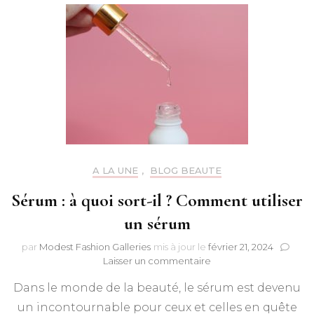
A LA UNE
,
BLOG BEAUTE
Sérum : à quoi sort-il ? Comment utiliser
un sérum
par
Modest Fashion Galleries
mis à jour le
février 21, 2024
sur
Laisser un commentaire
Sérum
Dans le monde de la beauté, le sérum est devenu
:
à
un incontournable pour ceux et celles en quête