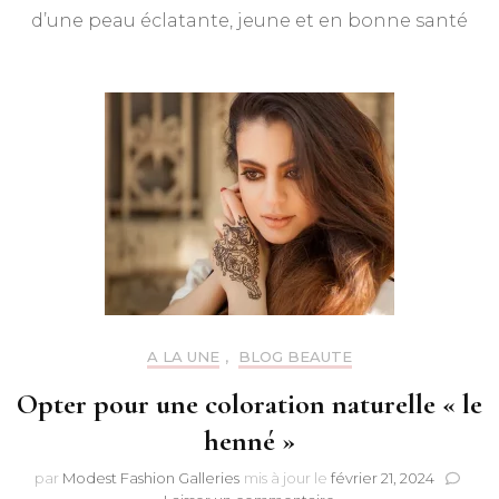
quoi
d’une peau éclatante, jeune et en bonne santé
sort-
il
?
Comment
utiliser
un
sérum
A LA UNE
,
BLOG BEAUTE
Opter pour une coloration naturelle « le
henné »
par
Modest Fashion Galleries
mis à jour le
février 21, 2024