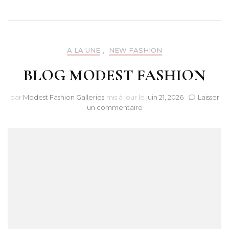
A LA UNE
,
NEW FASHION
BLOG MODEST FASHION
par
Modest Fashion Galleries
mis à jour le
juin 21, 2026
Laisser
sur
un commentaire
BLOG
MODEST
FASHION