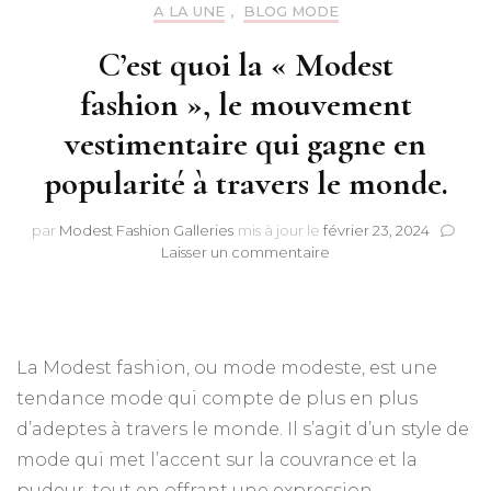
A LA UNE
,
BLOG MODE
C’est quoi la « Modest
fashion », le mouvement
vestimentaire qui gagne en
popularité à travers le monde.
par
Modest Fashion Galleries
mis à jour le
février 23, 2024
sur
Laisser un commentaire
C’est
quoi
la
« Modest
fashion », le
La Modest fashion, ou mode modeste, est une
mouvement
tendance mode qui compte de plus en plus
vestimentaire
qui
d’adeptes à travers le monde. Il s’agit d’un style de
gagne
mode qui met l’accent sur la couvrance et la
en
pudeur, tout en offrant une expression