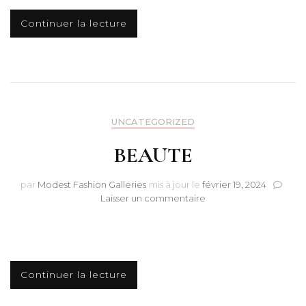
Continuer la lecture
UNCATEGORIZED
BEAUTE
par
Modest Fashion Galleries
mis à jour le
février 19, 2024
sur
Laisser un commentaire
BEAUTE
Continuer la lecture