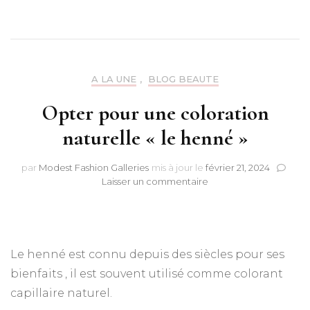
A LA UNE
,
BLOG BEAUTE
Opter pour une coloration
naturelle « le henné »
par
Modest Fashion Galleries
mis à jour le
février 21, 2024
sur
Laisser un commentaire
Opter
pour
une
coloration
naturelle
Le henné est connu depuis des siècles pour ses
« le
bienfaits , il est souvent utilisé comme colorant
henné »
capillaire naturel.